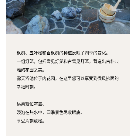
枫树、五叶松和垂枫树的种植反映了四季的变化。
一组灯笼，包括雪见灯笼和古雪见灯笼，营造出古朴典
雅的花园之美。
露天浴池位于内花园，在这里您可以享受到微风拂面的
幸福时刻。
远离繁忙喧嚣、
浸泡在热水中，四季景色尽收眼底、
享受片刻放松。